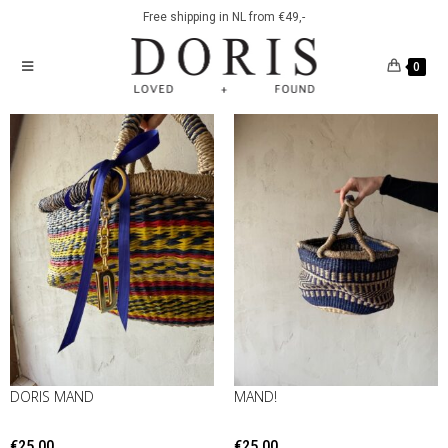
Free shipping in NL from €49,-
0
DORIS MAND
MAND!
€
25.00
€
25.00