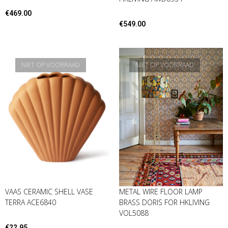
€
469.00
€
549.00
NIET OP VOORRAAD
NIET OP VOORRAAD
VAAS CERAMIC SHELL VASE
METAL WIRE FLOOR LAMP
TERRA ACE6840
BRASS DORIS FOR HKLIVING
VOL5088
€
22.95