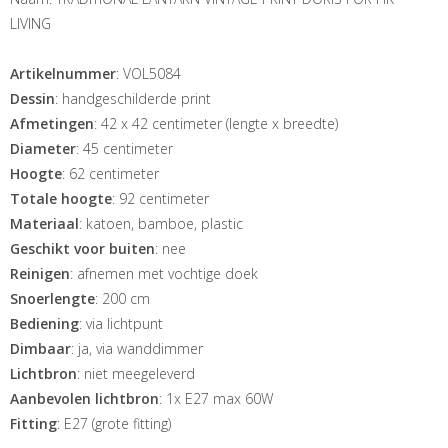
LIVING
Artikelnummer
: VOL5084
Dessin
: handgeschilderde print
Afmetingen
: 42 x 42 centimeter (lengte x breedte)
Diameter
: 45 centimeter
Hoogte
: 62 centimeter
Totale hoogte
: 92 centimeter
Materiaal
: katoen, bamboe, plastic
Geschikt voor buiten
: nee
Reinigen
: afnemen met vochtige doek
Snoerlengte
: 200 cm
Bediening
: via lichtpunt
Dimbaar
: ja, via wanddimmer
Lichtbron
: niet meegeleverd
Aanbevolen lichtbron
: 1x E27 max 60W
Fitting
: E27 (grote fitting)