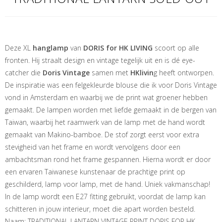
Deze XL
hanglamp
van
DORIS for HK LIVING
scoort op alle
fronten. Hij straalt design en vintage tegelijk uit en is dé eye-
catcher die
Doris Vintage
samen met
HKlivin
g heeft ontworpen.
De inspiratie was een felgekleurde blouse die ik voor Doris Vintage
vond in Amsterdam en waarbij we de print wat groener hebben
gemaakt. De lampen worden met liefde gemaakt in de bergen van
Taiwan, waarbij het raamwerk van de lamp met de hand wordt
gemaakt van Makino-bamboe. De stof zorgt eerst voor extra
stevigheid van het frame en wordt vervolgens door een
ambachtsman rond het frame gespannen. Hierna wordt er door
een ervaren Taiwanese kunstenaar de prachtige print op
geschilderd, lamp voor lamp, met de hand. Uniek vakmanschap!
In de lamp wordt een E27 fitting gebruikt, voordat de lamp kan
schitteren in jouw interieur, moet die apart worden besteld.
Naam: TRADITIONAL LANTARN VINTAGE PRINT DORIS FOR HK