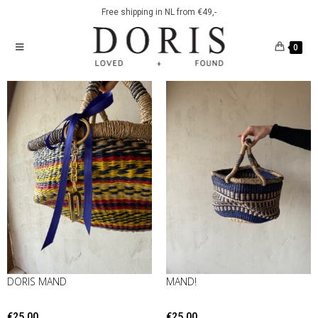
Free shipping in NL from €49,-
0
DORIS MAND
MAND!
€
25.00
€
25.00