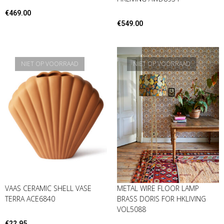
€
469.00
€
549.00
NIET OP VOORRAAD
NIET OP VOORRAAD
VAAS CERAMIC SHELL VASE
METAL WIRE FLOOR LAMP
TERRA ACE6840
BRASS DORIS FOR HKLIVING
VOL5088
€
22.95