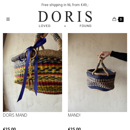
Free shipping in NL from €49,-
0
DORIS MAND
MAND!
€
25.00
€
25.00