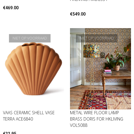
€
469.00
€
549.00
NIET OP VOORRAAD
NIET OP VOORRAAD
VAAS CERAMIC SHELL VASE
METAL WIRE FLOOR LAMP
TERRA ACE6840
BRASS DORIS FOR HKLIVING
VOL5088
€
22.95