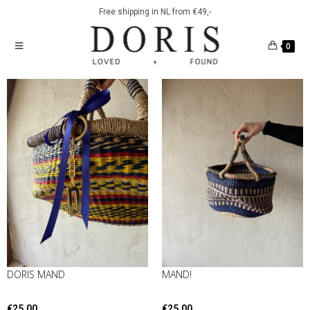
Free shipping in NL from €49,-
0
DORIS MAND
MAND!
€
25.00
€
25.00