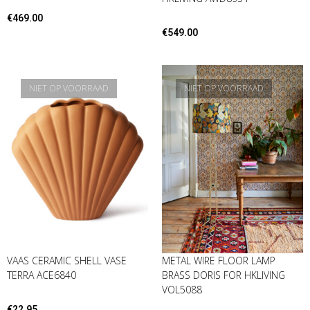
€
469.00
€
549.00
NIET OP VOORRAAD
NIET OP VOORRAAD
VAAS CERAMIC SHELL VASE
METAL WIRE FLOOR LAMP
TERRA ACE6840
BRASS DORIS FOR HKLIVING
VOL5088
€
22.95